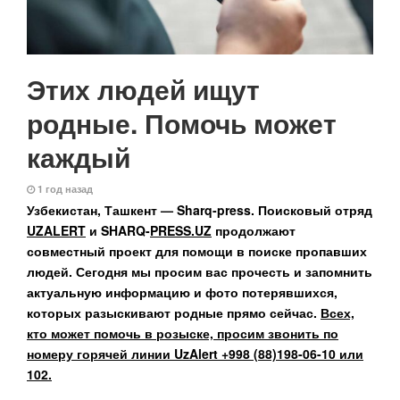
Этих людей ищут
родные. Помочь может
каждый
1 год назад
Узбекистан, Ташкент — Sharq-press. Поисковый отряд
UZALERT
и
SHARQ-
PRESS.
UZ
продолжают
совместный проект для помощи в поиске
пропавших
людей
. Сегодня мы просим вас прочесть и запомнить
актуальную информацию и фото потерявшихся,
которых
разыскивают родные
прямо сейчас.
Всех,
кто может помочь в розыске, просим звонить по
номеру горячей линии UzAlert +998 (88)198-06-10 или
102.