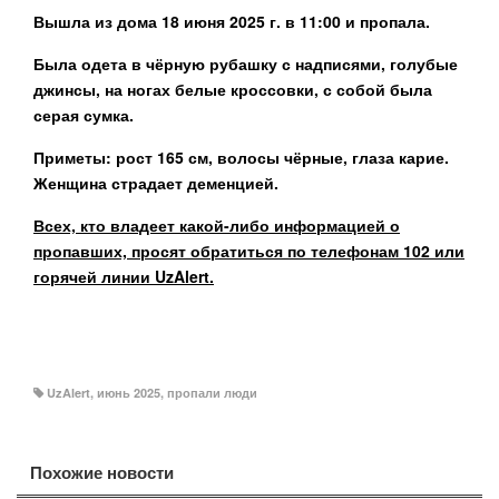
Вышла из дома 18 июня 2025 г. в 11:00 и пропала.
Была одета в чёрную рубашку с надписями, голубые
джинсы, на ногах белые кроссовки, с собой была
серая сумка.
Приметы: рост 165 см, волосы чёрные, глаза карие.
Женщина страдает деменцией.
Всех, кто владеет какой-либо информацией о
пропавших, просят обратиться по телефонам 102 или
горячей линии
UzAlert.
UzAlert
,
июнь 2025
,
пропали люди
Похожие новости