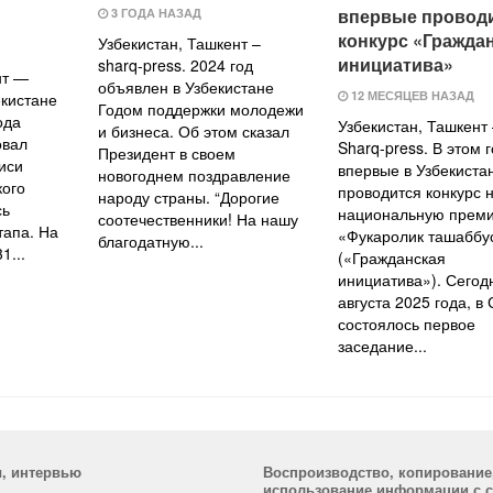
впервые провод
3 ГОДА НАЗАД
конкурс «Гражда
Узбекистан, Ташкент –
инициатива»
sharq-press. 2024 год
нт —
объявлен в Узбекистане
12 МЕСЯЦЕВ НАЗАД
екистане
Годом поддержки молодежи
ода
Узбекистан, Ташкент
и бизнеса. Об этом сказал
овал
Sharq-press. В этом 
Президент в своем
иси
впервые в Узбекиста
новогоднем поздравление
кого
проводится конкурс 
народу страны. “Дорогие
сь
национальную прем
соотечественники! На нашу
тапа. На
«Фукаролик ташаббу
благодатную...
1...
(«Гражданская
инициатива»). Сегод
августа 2025 года, в
состоялось первое
заседание...
ы, интервью
Воспроизводство, копирование
использование информации с са