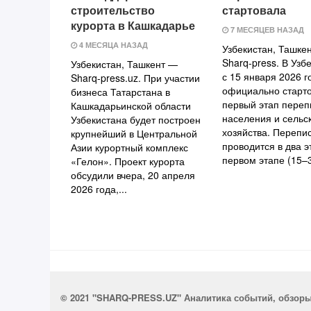
строительство
стартовала
курорта в Кашкадарье
7 МЕСЯЦЕВ НАЗАД
4 МЕСЯЦА НАЗАД
Узбекистан, Ташке
Sharq-press. В Узб
Узбекистан, Ташкент —
с 15 января 2026 г
Sharq-press.uz. При участии
официально старт
бизнеса Татарстана в
первый этап переп
Кашкадарьинской области
населения и сельс
Узбекистана будет построен
хозяйства. Перепи
крупнейший в Центральной
проводится в два э
Азии курортный комплекс
первом этапе (15–3
«Гелон». Проект курорта
обсудили вчера, 20 апреля
2026 года,...
© 2021 "SHARQ-PRESS.UZ" Аналитика событий, обзор