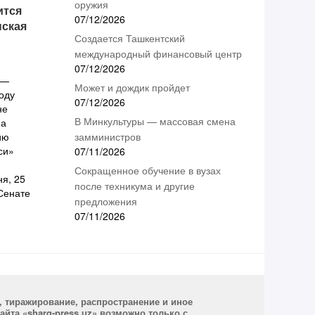
оружия
ится
07/12/2026
нская
Создается Ташкентский
международный финансовый центр
07/12/2026
 —
Может и дождик пройдет
году
07/12/2026
не
В Минкультуры — массовая смена
на
ию
замминистров
си»
07/11/2026
Сокращенное обучение в вузах
ня, 25
после техникума и другие
 Сенате
предложения
07/11/2026
, тиражирование, распространение и иное
йта «sharq-press.uz» возможно только с