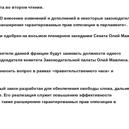
та во втором чтении.
О внесении изменений и дополнений в некоторые законодате
 расширение гарантированных прав оппозиции в парламенте».
н и одобрен на восьмом пленарном заседании Сената Олий Ма
авители данной фракции будут занимать должности одного
редседателя комитета Законодательной палаты Олий Мажлиса.
вносить вопрос в рамках «правительственного часа» и
вый закон разработан для обеспечения свободы слова, дальн
ве. Его реализация служит повышению эффективности
 а также расширению гарантированных прав оппозиции в