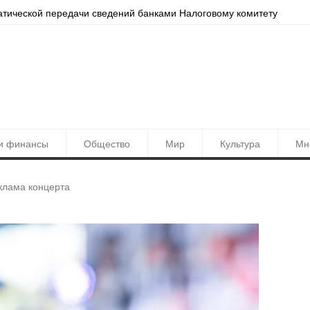
кой передачи сведений банками Налоговому комитету
Локация дол
и финансы
Общество
Мир
Культура
Мн
клама концерта