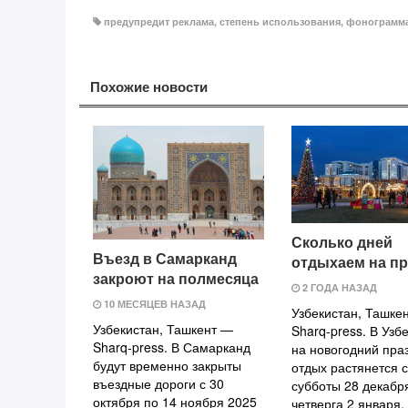
предупредит реклама
,
степень использования
,
фонограмм
Похожие новости
Сколько дней
Въезд в Самарканд
отдыхаем на пр
закроют на полмесяца
2 ГОДА НАЗАД
10 МЕСЯЦЕВ НАЗАД
Узбекистан, Ташкен
Узбекистан, Ташкент —
Sharq-press. В Узб
Sharq-press. В Самарканд
на новогодний пра
будут временно закрыты
отдых растянется с
въездные дороги с 30
субботы 28 декабр
октября по 14 ноября 2025
четверга 2 января.