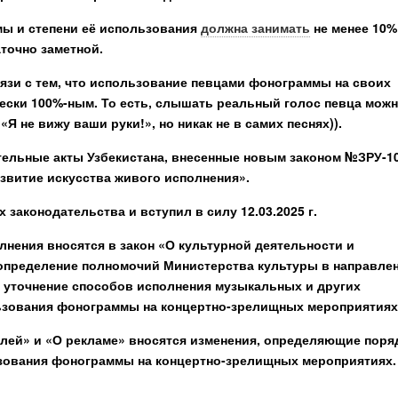
ы и степени её использования
должна занимать
не менее 10%
точно заметной.
вязи с тем, что использование певцами фонограммы на своих
чески 100%-ным. То есть, слышать реальный голос певца мож
«Я не вижу ваши руки!», но никак не в самих песнях)).
тельные акты Узбекистана, внесенные новым законом №ЗРУ-10
звитие искусства живого исполнения».
законодательства и вступил в силу 12.03.2025 г.
лнения вносятся в закон «О культурной деятельности и
определение полномочий Министерства культуры в направле
е уточнение способов исполнения музыкальных и других
льзования фонограммы на концертно-зрелищных мероприятиях
елей» и «О рекламе» вносятся изменения, определяющие поря
зования фонограммы на концертно-зрелищных мероприятиях.