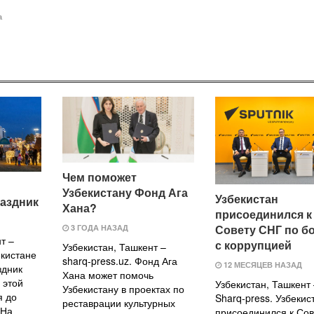
а
Чем поможет
Узбекистану Фонд Ага
Узбекистан
аздник
Хана?
присоединился к
Совету СНГ по б
3 ГОДА НАЗАД
т –
с коррупцией
Узбекистан, Ташкент –
екистане
sharq-press.uz. Фонд Ага
12 МЕСЯЦЕВ НАЗАД
здник
Хана может помочь
 этой
Узбекистан, Ташкент
Узбекистану в проектах по
я до
Sharq-press. Узбекис
реставрации культурных
 На
присоединился к Сов