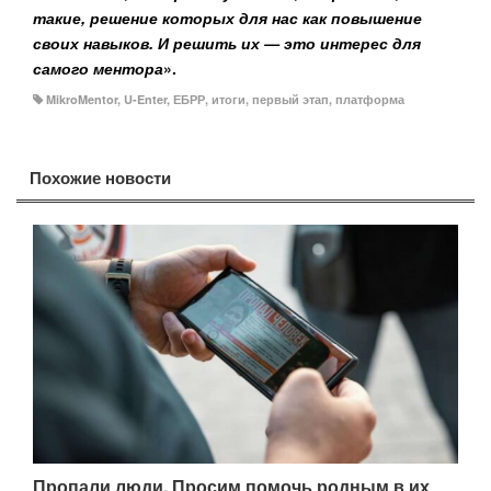
такие, решение которых для нас как повышение
своих навыков. И решить их — это интерес для
самого ментора
».
MikroMentor
,
U-Enter
,
ЕБРР
,
итоги
,
первый этап
,
платформа
Похожие новости
Пропали люди. Просим помочь родным в их