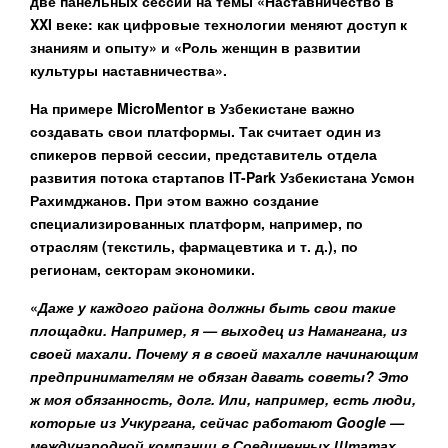
две панельных сессии на темы «
Наставничество в
XXI веке: как цифровые технологии меняют доступ к
знаниям и опыту»
и
«Роль женщин в развитии
культуры наставничества»
.
На примере MicroMentor в Узбекистане важно
создавать свои платформы. Так считает один из
спикеров первой сессии, представитель отдела
развития потока стартапов IT-Park Узбекистана
Усмон
Рахимджанов
. При этом важно создание
специализированных платформ, например, по
отраслям (текстиль, фармацевтика и т. д.), по
регионам, секторам экономики.
«
Даже у каждого района должны быть свои такие
площадки. Например, я
—
выходец из Намангана, из
своей махали. Почему я в своей махалле начинающим
предпринимателям не обязан давать советы? Это
ж моя обязанность, долг. Или, например, есть люди,
которые из Учкургана, сейчас работают Google —
международной компании в Соединенных Штатах.