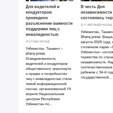
Для водителей и
В честь Дня
кондукторов
независимости
проведено
состоялись тор
разъяснение важности
11 МЕСЯЦЕВ НАЗАД
поддержки лиц с
Узбекистан, Ташке
инвалидностью
Sharq-press. Вчера
августа 2025 года, 
2 ГОДА НАЗАД
столичном парке «
Узбекистан, Ташкент –
Узбекистон» состо
sharq-press.
торжества по случ
Осведомленность
независимости. На
водителей и кондукторов
соотечественников
общественного транспорта
рубежом с 34-й го
о правах и потребностях
государственной...
лиц с инвалидностью стала
темой информационной
сессии, организованной 19
апреля Национальным
центром Республики
Узбекистан по...