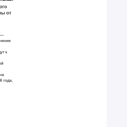
ого
ры от
 —
енение
ут к
ой
на
6 года,