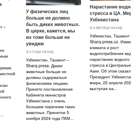
а
Нарастание водн
У физических лиц
стресса в ЦА. Ме
больше не должно
Узбекистана
быть диких животных.
т –
4 МЕСЯЦА НАЗАД
В цирке, кажется, мы
Узбекистан, Ташкент
их тоже больше не
Sharq-press.uz. Изм
увидим
климата и рост
но
2 ГОДА НАЗАД
водопотребления вед
амым
нарастанию водного
Узбекистан, Ташкент –
стресса в Центральн
Sharq-press. Дикие
ормам.
Азии. Об этом сказал
животные больше не
местной
Президент Узбекиста
должны содержаться
вчера, 22 апреля 202
физическими лицами.
исан
выступая на...
Принято постановление
ой
Кабинета министров
нного
Узбекистана с очень
большим перечнем таких
животных. Принятое 5
..
ноября 2024 года ПКМ...