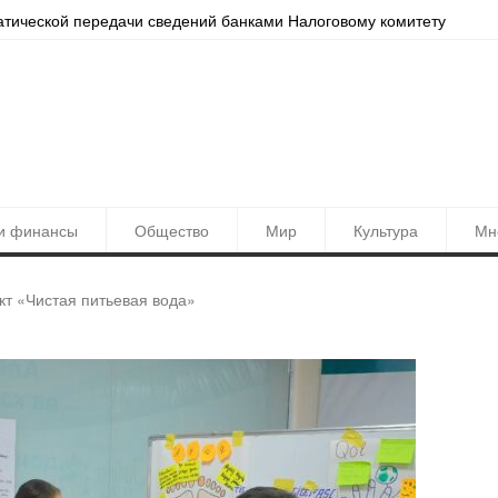
ашкент обновлён в Yandex Maps
Резул
и финансы
Общество
Мир
Культура
Мн
т «Чистая питьевая вода»