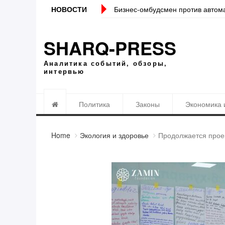
ий банками Налоговому комитету
НОВОСТИ
Локация должна стать точнее. Т
SHARQ-PRESS
Аналитика событий, обзоры,
интервью
Политика
Законы
Экономика 
Home
Экология и здоровье
Продолжается проек