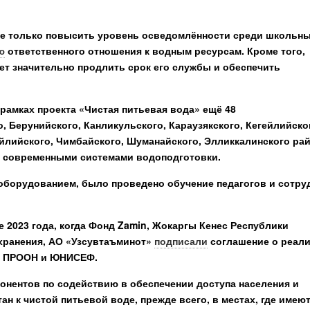
е только повысить уровень осведомлённости среди школьн
ю
ответственного отношения к водным ресурсам. Кроме того,
ет значительно продлить срок его службы и обеспечить
 рамках проекта «Чистая питьевая вода» ещё 48
 Берунийского, Канликульского, Караузякского, Кегейлийско
ейлийского, Чимбайского, Шуманайского, Элликкалинского ра
 современными системами водоподготовки.
оборудованием, было проведено обучение педагогов и сотру
 2023 года, когда Фонд Zamin, Жокаргы Кенес Республики
хранения, АО «Узсувтаъминот»
подписали
соглашение о реал
ке ПРООН и ЮНИСЕФ.
нентов по содействию в обеспечении доступа населения и
н к чистой питьевой воде, прежде всего, в местах, где имею