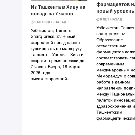
фармацевтов н
Из Ташкента в Хиву на
новый уровень
поезде за 7 часов
6 ЛЕТ НАЗАД
5 МЕСЯЦЕВ НАЗАД
Узбекистан, Ташкен
Узбекистан, Ташкент —
sharq-press.uz.
Sharq-press.uz. Новый
Образование
скоростной поезд начнет
отечественных
курсировать по маршруту
фармацевтов долж
Ташкент – Ургенч – Хива и
соответствовать с
сократит время поездки до
современным
7 часов. Вчера, 18 марта
международным н
2026 года,
Меморандум о сов
высокоскоростной...
работе в данном
направлении подп
между Национальн
палатой инновацио
здравоохранения и
Ташкентским
фармацевтическим.