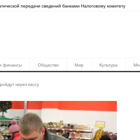
атической передачи сведений банками Налоговому комитету
Локац
и финансы
Общество
Мир
Культура
Мн
ройдут через кассу