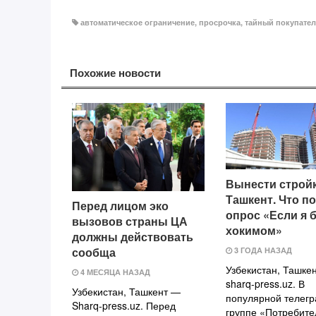
автоматическое ограничение
,
просрочка
,
тайный покупате
Похожие новости
Вынести стройк
Ташкент. Что п
Перед лицом эко
опрос «Если я 
вызовов страны ЦА
хокимом»
должны действовать
сообща
3 ГОДА НАЗАД
Узбекистан, Ташкен
4 МЕСЯЦА НАЗАД
sharq-press.uz. В
Узбекистан, Ташкент —
популярной телегр
Sharq-press.uz. Перед
группе «Потребите