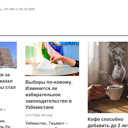
ль
,
УП-296 от 06.10.2025
и за
оказал
Выборы по-новому.
бы стал
Изменится ли
избирательное
законодательство в
Узбекистане
т –
3 ГОДА НАЗАД
Кофе способно
ам-
Узбекистан, Ташкент –
добавить до 2 ле
ль.Уз»