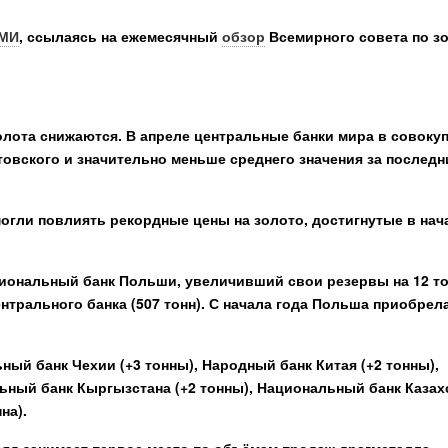
СМИ
, ссылаясь на ежемесячный
обзор
Всемирного совета по з
олота снижаются. В апреле центральные банки мира в совоку
товского и значительно меньше среднего значения за последн
огли повлиять рекордные цены на золото, достигнутые в нач
ациональный банк Польши, увеличивший свои резервы на 12 т
ентрального банка (507 тонн). С начала года Польша приобрел
ый банк Чехии (+3 тонны), Народный банк Китая (+2 тонны),
ьный банк Кыргызстана (+2 тонны), Национальный банк Казах
на).