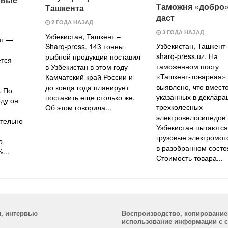
Таможня «добро»
Ташкента
даст
2 ГОДА НАЗАД
3 ГОДА НАЗАД
Узбекистан, Ташкент –
нт —
Узбекистан, Ташкент 
Sharq-press. 143 тонны
sharq-press.uz. На
рыбной продукции поставил
ется
таможенном посту
в Узбекистан в этом году
«Ташкент-товарная»
Камчатский край России и
выявлено, что вмест
до конца года планирует
. По
указанных в деклара
поставить еще столько же.
оду он
трехколесных
Об этом говорила...
электровелосипедов 
тельно
Узбекистан пытаются
грузовые электромот
о
в разобранном состо
...
Стоимость товара...
ы, интервью
Воспроизводство, копирование
использование информации с са