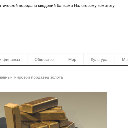
тать точнее. Ташкент обновлён в Yandex Maps
и финансы
Общество
Мир
Культура
Мн
главный мировой продавец золота