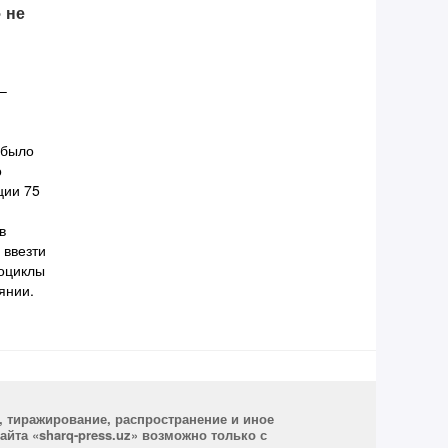
 не
–
 было
о
ции 75
в
 ввезти
оциклы
янии.
, тиражирование, распространение и иное
йта «sharq-press.uz» возможно только с