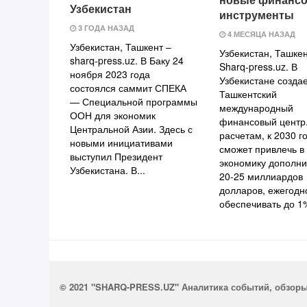
Узбекистан
инструменты
3 ГОДА НАЗАД
4 МЕСЯЦА НАЗАД
Узбекистан, Ташкент –
Узбекистан, Ташке
sharq-press.uz. В Баку 24
Sharq-press.uz. В
ноября 2023 года
Узбекистане созда
состоялся саммит СПЕКА
Ташкентский
— Специальной программы
международный
ООН для экономик
финансовый центр
Центральной Азии. Здесь с
расчетам, к 2030 г
новыми инициативами
сможет привлечь в
выступил Президент
экономику дополни
Узбекистана. В...
20-25 миллиардов
долларов, ежегодн
обеспечивать до 1%
© 2021 "SHARQ-PRESS.UZ" Аналитика событий, обзор