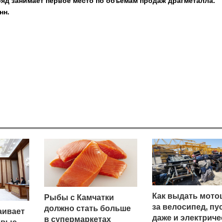
ряд занимает первое место по объёмам продаж драгметалла.
нн.
Как выдать мото
Рыбы с Камчатки
за велосипед, пу
должно стать больше
аивает
даже и электрич
в супермаркетах
овые