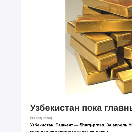
Узбекистан пока глав
1 год назад
Узбекистан, Ташкент — Sharq-press.
За апрель У
главным продавцом золота за месяц.