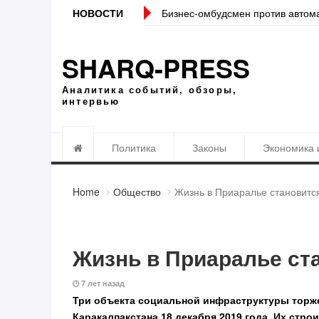
ередачи сведений банками Налоговому комитету
НОВОСТИ
Локация должна с
SHARQ-PRESS
Аналитика событий, обзоры,
интервью
Политика
Законы
Экономика 
Home
Общество
Жизнь в Приаралье становитс
Жизнь в Приаралье ст
7 лет назад
Три объекта социальной инфраструктуры торже
Каракалпакстана 18 декабря 2019 года. Их стр