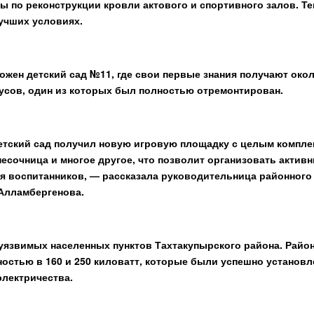
ы по реконструкции кровли актового и спортивного залов. Т
учших условиях.
жен детский сад №11, где свои первые знания получают окол
усов, один из которых был полностью отремонтирован.
етский сад получил новую игровую площадку с целым компле
 песочница и многое другое, что позволит организовать актив
я воспитанников, — рассказала руководительница районного
Алламбергенова.
уязвимых населенных пунктов Тахтакупырского района. Райо
остью в 160 и 250 киловатт, которые были успешно установл
электричества.