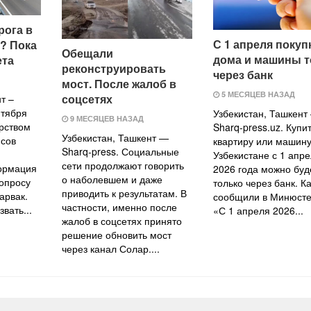
рога в
С 1 апреля покуп
? Пока
Обещали
дома и машины т
ета
реконструировать
через банк
мост. После жалоб в
5 МЕСЯЦЕВ НАЗАД
соцсетях
т –
нтября
Узбекистан, Ташкент
9 МЕСЯЦЕВ НАЗАД
рством
Sharq-press.uz. Купи
Узбекистан, Ташкент —
сов
квартиру или машину
Sharq-press. Социальные
Узбекистане с 1 апр
сети продолжают говорить
ормация
2026 года можно буд
о наболевшем и даже
вопросу
только через банк. Ка
приводить к результатам. В
арвак.
сообщили в Минюсте
частности, именно после
вать...
«С 1 апреля 2026...
жалоб в соцсетях принято
решение обновить мост
через канал Солар....