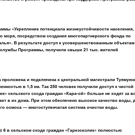
аммы «Укрепление потенциала жизнеустойчивости населения,
го моря, посредством создания многопартнерского фонда по
алья». В результате доступ к усовершенствованным объектам
-службы Программы, получили свыше 21 тыс. жителей
та проложена и подключена к центральной магистрали Туямуюн
нностью в 1,5 км. Так 250 человек получили доступ к чистой
ек» сельского схода граждан «Кара-ой» больше не ходят за в
ает в их дома. При этом обеспечено высокое качество воды, 
го осмоса — многоступенчатая система очистки воды.
 6 в сельском сходе граждан «Гарезсизлик» полностью