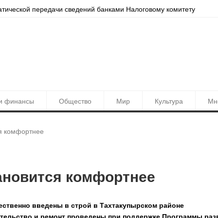
тать точнее. Ташкент обновлён в Yandex Maps
и финансы
Общество
Мир
Культура
Мн
я комфортнее
ановится комфортнее
ственно введены в строй в Тахтакупырском районе
оительство и ремонт проведены при поддержке Программы раз