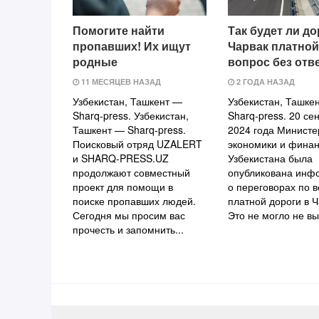
Помогите найти
Так будет ли до
пропавших! Их ищут
Чарвак платной
родные
вопрос без отв
11 МЕСЯЦЕВ НАЗАД
2 ГОДА НАЗАД
Узбекистан, Ташкент —
Узбекистан, Ташкен
Sharq-press. Узбекистан,
Sharq-press. 20 се
Ташкент — Sharq-press.
2024 года Министе
Поисковый отряд UZALERT
экономики и финан
и SHARQ-PRESS.UZ
Узбекистана была
продолжают совместный
опубликована инф
проект для помощи в
о переговорах по 
поиске пропавших людей.
платной дороги в Ч
Сегодня мы просим вас
Это не могло не выз
прочесть и запомнить...