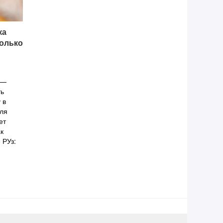
ка
олько
 —
ть
 в
еля
ет
к
 РУз: