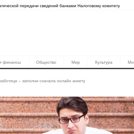
Ташкент обновлён в Yandex Maps
Резу
и финансы
Общество
Мир
Культура
Мн
работице – заполни сначала онлайн анкету