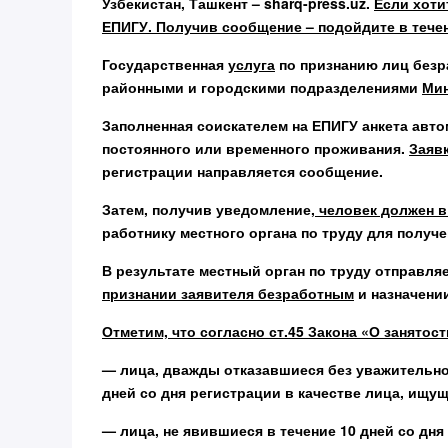
Узбекистан, Ташкент – sharq-press.uz.
Если хот
ЕПИГУ. Получив сообщение – подойдите в течени
Государственная
услуга
по признанию лиц безр
районными и городскими подразделениями
Мин
Заполненная соискателем на ЕПИГУ анкета авто
постоянного или временного проживания.
Заявк
регистрации направляется сообщение.
Затем, получив уведомление
, человек должен в
работнику местного органа по труду для полу
В результате местный орган по труду отправля
признании заявителя безработным
и назначении
Отметим, что согласно ст.45 Закона «О занято
— лица, дважды отказавшиеся без уважительн
дней со дня регистрации в качестве лица, ищущ
— лица, не явившиеся в течение 10 дней со дня