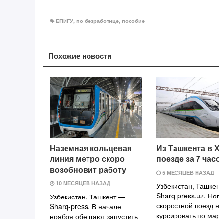
ЕПИГУ
,
по безработице
,
пособие
Похожие новости
Наземная кольцевая
Из Ташкента в 
линия метро скоро
поезде за 7 час
возобновит работу
5 МЕСЯЦЕВ НАЗАД
10 МЕСЯЦЕВ НАЗАД
Узбекистан, Ташке
Sharq-press.uz. Но
Узбекистан, Ташкент —
скоростной поезд 
Sharq-press. В начале
курсировать по ма
ноября обещают запустить