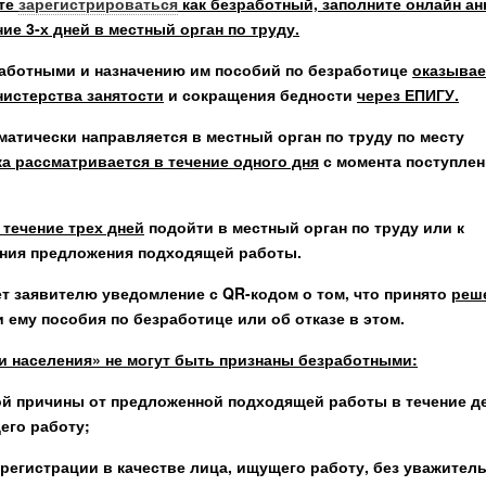
ите
зарегистрироваться
как безработный, заполните онлайн ан
е 3-х дней в местный орган по труду.
аботными и назначению им пособий по безработице
оказывае
истерства занятости
и сокращения бедности
через ЕПИГУ.
матически направляется в местный орган по труду по месту
а рассматривается в течение одного дня
с момента поступлен
 течение трех дней
подойти в местный орган по труду или к
чения предложения подходящей работы.
ет заявителю уведомление с QR-кодом о том, что принято
реш
 ему пособия по безработице или об отказе в этом.
сти населения» не могут быть признаны безработными:
ой причины от предложенной подходящей работы в течение д
его работу;
 регистрации в качестве лица, ищущего работу, без уважител