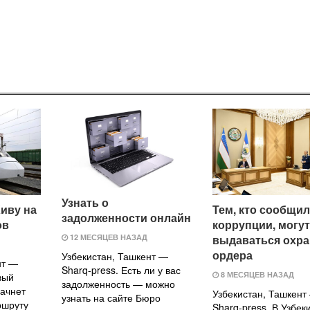
Узнать о
Хиву на
Тем, кто сообщил
задолженности онлайн
ов
коррупции, могут
выдаваться охр
12 МЕСЯЦЕВ НАЗАД
ордера
Узбекистан, Ташкент —
нт —
Sharq-press. Есть ли у вас
8 МЕСЯЦЕВ НАЗАД
вый
задолженность — можно
начнет
Узбекистан, Ташкент
узнать на сайте Бюро
ршруту
Sharq-press. В Узбек