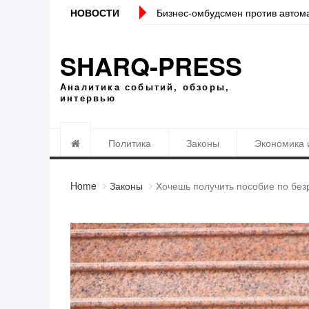
ний банками Налоговому комитету
НОВОСТИ
Локация должна стать точнее. 
SHARQ-PRESS
Аналитика событий, обзоры,
интервью
Политика
Законы
Экономика 
Home
Законы
Хочешь получить пособие по без