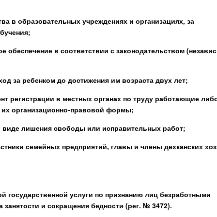
ва в образовательных учреждениях и организациях, за
бучения;
ое обеспечение в соответствии с законодательством (незави
д за ребенком до достижения им возраста двух лет;
ент регистрации в местных органах по труду работающие либ
т их организационно-правовой формы;
в виде лишения свободы или исправительных работ;
стники семейных предприятий, главы и члены дехканских хоз
ной государственной услуги по признанию лиц безработными
а занятости и сокращения бедности (рег. № 3472).