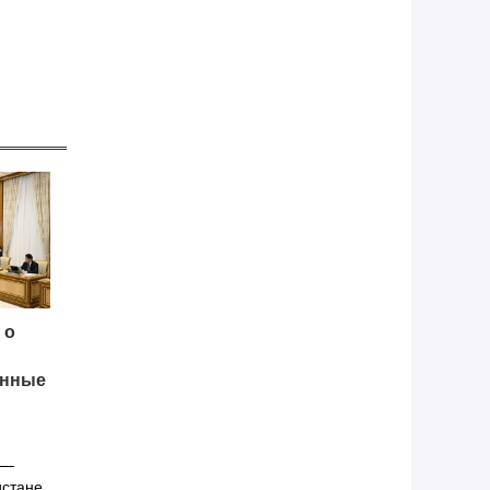
 о
анные
 —
истане