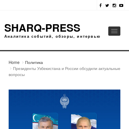
SHARQ-PRESS
Toggle
Аналитика событий, обзоры, интервью
navigati
Home
Политика
Президенты Узбекистана и России обсудили актуальные
вопросы