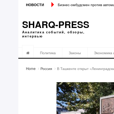
и сведений банками Налоговому комитету
НОВОСТИ
Локация должна стать т
SHARQ-PRESS
Аналитика событий, обзоры,
интервью
Политика
Законы
Экономика 
Home
Россия
В Ташкенте открыт «Ленинградск