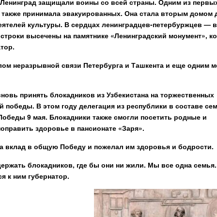
 Ленинград защищали воины со всей страны. Одним из первы
 также принимала эвакуированных. Она стала вторым домом 
деятелей культуры. В сердцах ленинградцев-петербуржцев — 
 строки высечены на памятнике «Ленинградский монумент», к
тор.
олом неразрывной связи Петербурга и Ташкента и еще одним 
 вновь принять блокадников из Узбекистана на торжественных
 победы. В этом году делегация из республики в составе се
Победы 9 мая. Блокадники также смогли посетить родные и
поправить здоровье в пансионате «Заря».
а вклад в общую Победу и пожелал им здоровья и бодрости.
ержать блокадников, где бы они ни жили. Мы все одна семья
я к ним губернатор.