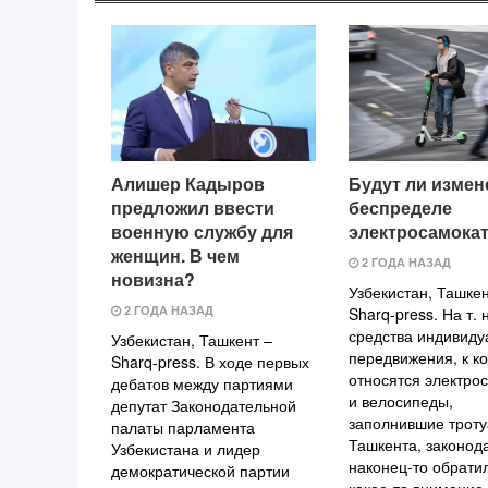
Алишер Кадыров
Будут ли измен
предложил ввести
беспределе
военную службу для
электросамока
женщин. В чем
2 ГОДА НАЗАД
новизна?
Узбекистан, Ташкен
2 ГОДА НАЗАД
Sharq-press. На т. н
средства индивиду
Узбекистан, Ташкент –
передвижения, к к
Sharq-press. В ходе первых
относятся электро
дебатов между партиями
и велосипеды,
депутат Законодательной
заполнившие трот
палаты парламента
Ташкента, законод
Узбекистана и лидер
наконец-то обратил
демократической партии