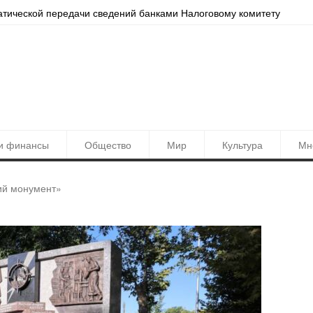
очнее. Ташкент обновлён в Yandex Maps
и финансы
Общество
Мир
Культура
Мн
ий монумент»