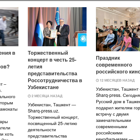
ения в
Торжественный
Праздник
концерт в честь 25-
современного
тов?
летия
российского кин
представительства
Россотрудничества в
12 МЕСЯЦЕВ НАЗАД
т –
Узбекистане
Узбекистан, Ташкент
.
Sharq-press. Сегодня
ального
2 МЕСЯЦА НАЗАД
Русский дом в Ташке
оторым
Узбекистан, Ташкент —
подарил жителям го
самокаты
Sharq-press.uz.
встречу с двумя
Торжественный концерт,
замечательными
уары
посвященный 25-летию
современными
атели
деятельности
российскими
и хоть
представительства
кинофильмами —