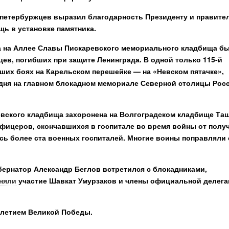
-петербуржцев выразил благодарность Президенту и правите
щь в установке памятника.
ода на Аллее Славы Пискаревского мемориального кладбища б
цев, погибших при защите Ленинграда. В одной только 115-й
ших боях на Карельском перешейке — на «Невском пятачке»,
одня на главном блокадном мемориале Северной столицы Рос
евского кладбища захоронена на Волгоградском кладбище Таш
офицеров, скончавшихся в госпитале во время войны от полу
ось более ста военных госпиталей. Многие воины поправляли
бернатор Александр Беглов встретился с блокадниками,
няли
участие Шавкат Умурзаков и члены официальной делег
-летием Великой Победы.