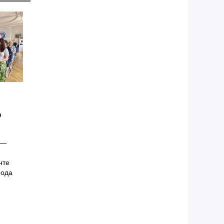
о
 —
нте
рода