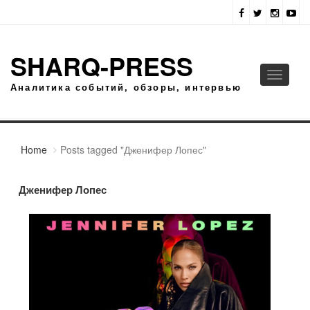
SHARQ-PRESS
Toggle
Аналитика событий, обзоры, интервью
navigati
Home
Posts tagged "Дженифер Лопес"
Дженифер Лопес