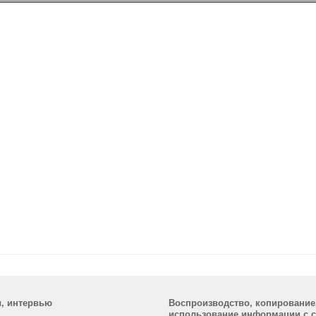
ы, интервью
Воспроизводство, копирование
использование информации с са