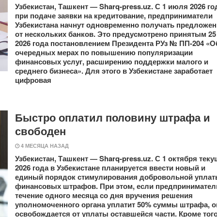
Узбекистан, Ташкент — Sharq-press.uz. С 1 июля 2026 го
при подаче заявки на кредитование, предприниматели
Узбекистана начнут одновременно получать предложе
от нескольких банков. Это предусмотрено принятым 25
2026 года постановлением Президента РУз № ПП-204 «О
очередных мерах по повышению популяризации
финансовых услуг, расширению поддержки малого и
среднего бизнеса». Для этого в Узбекистане заработает
цифровая
Быстро оплатил половину штрафа и
свободен
4 МЕСЯЦА НАЗАД
Узбекистан, Ташкент — Sharq-press.uz. С 1 октября теку
2026 года в Узбекистане планируется ввести новый и
единый порядок стимулирования добровольной упла
финансовых штрафов. При этом, если предпринимател
течение одного месяца со дня вручения решения
уполномоченного органа уплатит 50% суммы штрафа, о
освобождается от уплаты оставшейся части. Кроме того