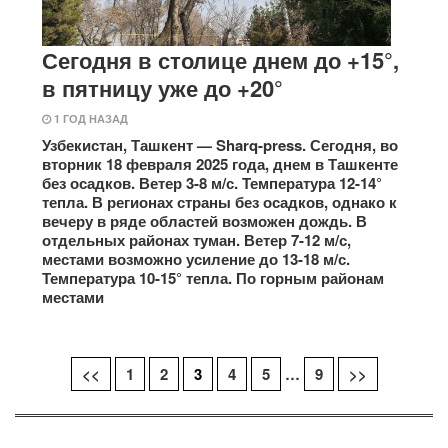
Сегодня в столице днем до +15°,
в пятницу уже до +20°
1 ГОД НАЗАД
Узбекистан, Ташкент — Sharq-press. Сегодня, во
вторник 18 февраля 2025 года, днем в Ташкенте
без осадков. Ветер 3-8 м/с. Температура 12-14°
тепла. В регионах страны без осадков, однако к
вечеру в ряде областей возможен дождь. В
отдельных районах туман. Ветер 7-12 м/с,
местами возможно усиление до 13-18 м/с.
Температура 10-15° тепла. По горным районам
местами
<<
1
2
3
4
5
…
9
>>
Навигация
по