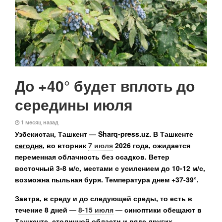
До +40° будет вплоть до
середины июля
1 месяц назад
Узбекистан, Ташкент — Sharq-press.uz.
В Ташкенте
сегодня
, во вторник
7 июля
2026 года, ожидается
переменная облачность без осадков. Ветер
восточный 3-8 м/с, местами с усилением до 10-12 м/с,
возможна пыльная буря. Температура днем +​​37-39°.
Завтра, в среду и до следующей среды, то есть в
течение 8 дней
—
8-15 июля
— синоптики обещают в
Ташкенте, столичной области и ряде других