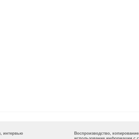
ы, интервью
Воспроизводство, копирование
использование информации с са