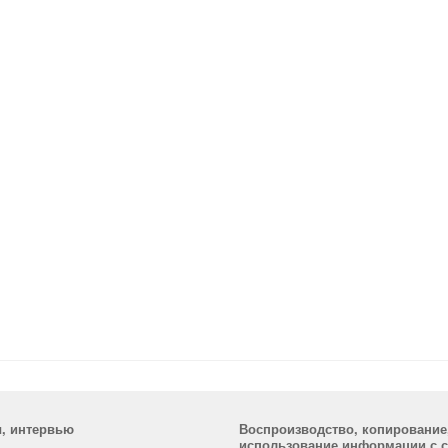
ы, интервью
Воспроизводство, копирование
использование информации с са