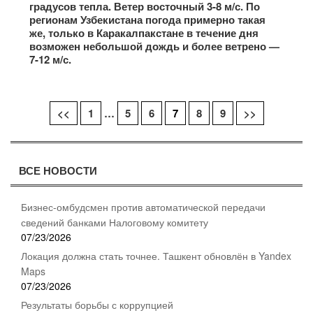
градусов тепла. Ветер восточный 3-8 м/с. По
регионам Узбекистана погода примерно такая
же, только в Каракалпакстане в течение дня
возможен небольшой дождь и более ветрено —
7-12 м/с.
<<
1
…
5
6
7
8
9
>>
Навигация
по
ВСЕ НОВОСТИ
записям
Бизнес-омбудсмен против автоматической передачи
сведений банками Налоговому комитету
07/23/2026
Локация должна стать точнее. Ташкент обновлён в Yandex
Maps
07/23/2026
Результаты борьбы с коррупцией